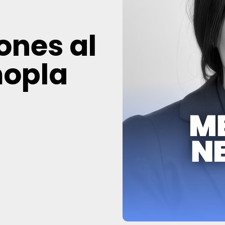
ones al
mopla