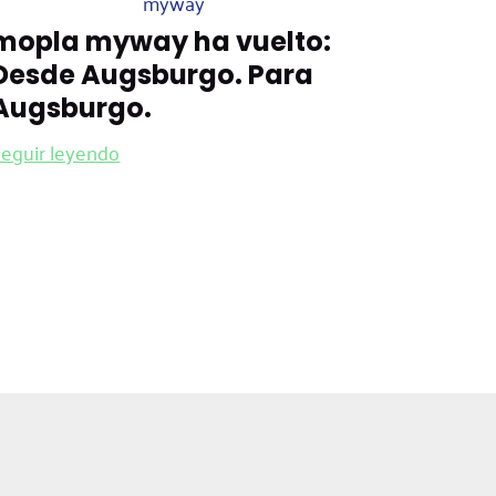
myway
mopla myway ha vuelto:
Desde Augsburgo. Para
Augsburgo.
eguir leyendo