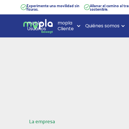
Experimente una movilidad sin
Allanar el camino al tr
fisuras.
sostenible.
mopla
mopla
Quiénes somos
Usuarios
Cliente
La empresa