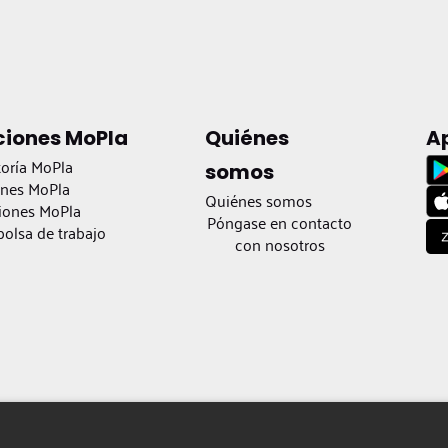
ciones MoPla
Quiénes
A
oría MoPla
somos
ones MoPla
Quiénes somos
iones MoPla
Póngase en contacto
olsa de trabajo
con nosotros