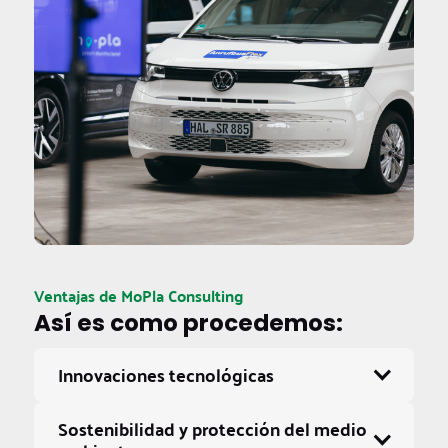
Ventajas de MoPla Consulting
Así es como procedemos:
Innovaciones tecnológicas
La integración de tecnologías modernas como
Sostenibilidad y protección del medio
los sistemas inteligentes de gestión del tráfico,