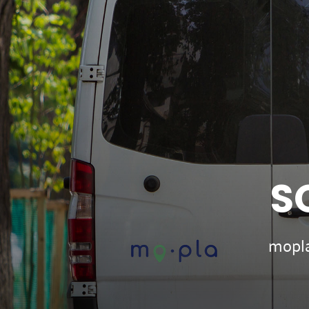
S
mopla