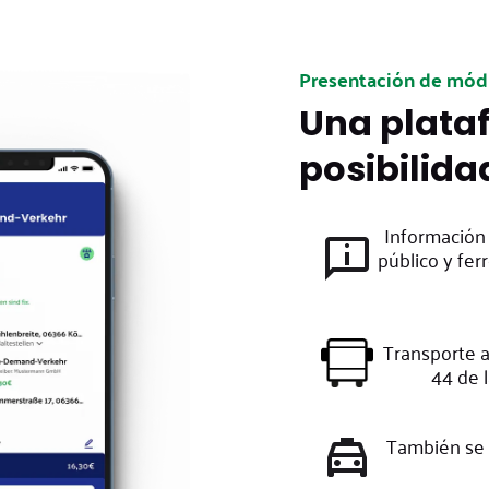
Presentación de módu
Una plata
posibilida
Información
público y fer
Transporte a
44 de 
También se 