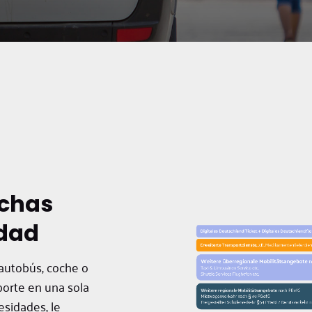
chas
idad
 autobús, coche o
porte en una sola
esidades, le