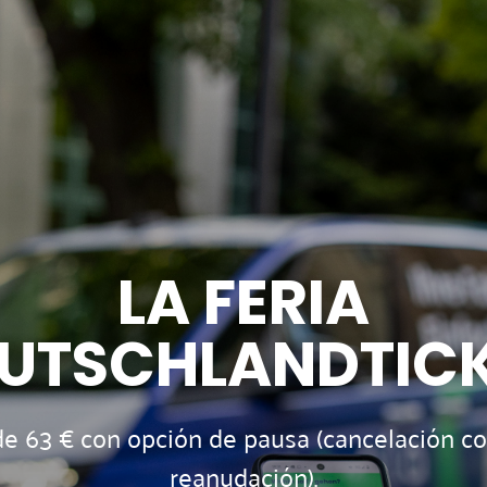
LA FERIA
UTSCHLANDTIC
de 63 € con opción de pausa (cancelación co
reanudación).