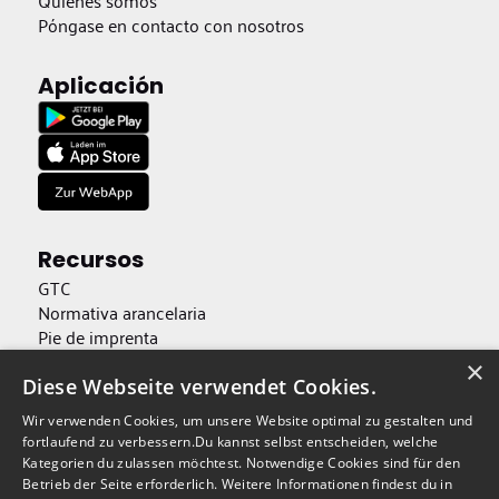
Póngase en contacto con nosotros
Aplicación
Recursos
GTC
Normativa arancelaria
Pie de imprenta
Protección de datos
×
Accesibilidad
Diese Webseite verwendet Cookies.
Wir verwenden Cookies, um unsere Website optimal zu gestalten und
Descargar claves públicas
fortlaufend zu verbessern.Du kannst selbst entscheiden, welche
Kategorien du zulassen möchtest. Notwendige Cookies sind für den
Cancelar contratos aquí
Betrieb der Seite erforderlich. Weitere Informationen findest du in